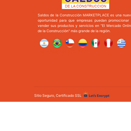
Saldos de la Construcción MARKETPLACE es una nue
oportunidad para que empresas puedan promocionar
vender sus productos y servicios en "El Mercado Onli
de la Construcción" más grande de la región.
Tel: +598 98 280 377
Sitio Seguro, Certificado SSL