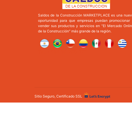
Saldos de la Construcción MARKETPLACE es una nue
oportunidad para que empresas puedan promocionar
vender sus productos y servicios en "El Mercado Onli
de la Construcción" más grande de la región.
Tel: +598 98 280 377
Sitio Seguro, Certificado SSL